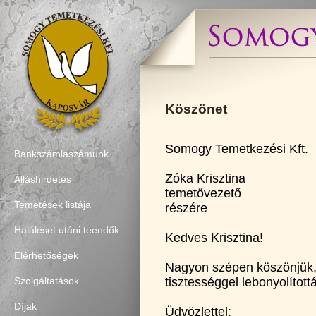
Köszönet
Somogy Temetkezési Kft.
Bankszámlaszámunk
Zóka Krisztina
Álláshirdetés
temetővezető
Temetések listája
részére
Haláleset utáni teendők
Kedves Krisztina!
Elérhetőségek
Nagyon szépen köszönjük, h
tisztességgel lebonyolíto
Szolgáltatások
Díjak
Üdvözlettel: