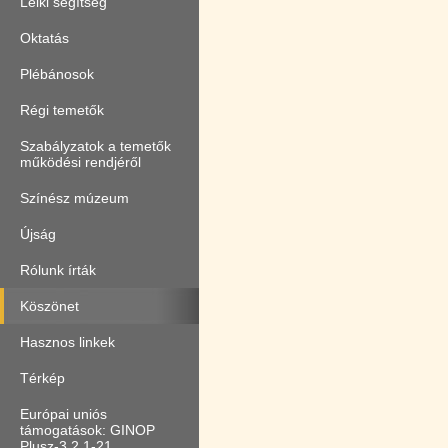
Lelki segítség
Oktatás
Plébánosok
Régi temetők
Szabályzatok a temetők
működési rendjéről
Színész múzeum
Újság
Rólunk írták
Köszönet
Hasznos linkek
Térkép
Európai uniós
támogatások: GINOP
Plusz-3.2.1-21